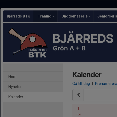
Bjärreds BTK
Träning
Ungdomsserie
Seniorseri
BJÄRREDS
Grön A + B
Kalender
Hem
Gå till idag
|
Prenumerer
Nyheter
Kalender
1
Tor