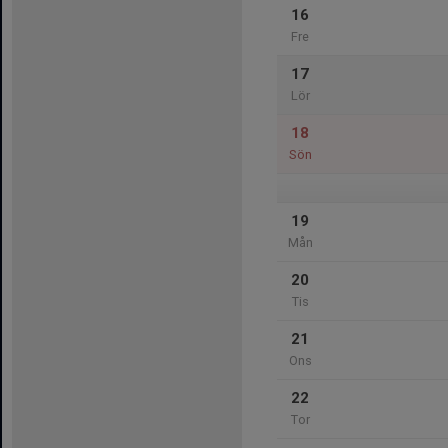
16
Fre
17
Lör
18
Sön
19
Mån
20
Tis
21
Ons
22
Tor