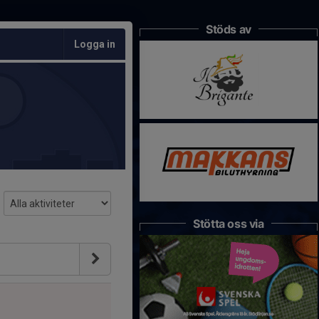
Stöds av
Logga in
Stötta oss via