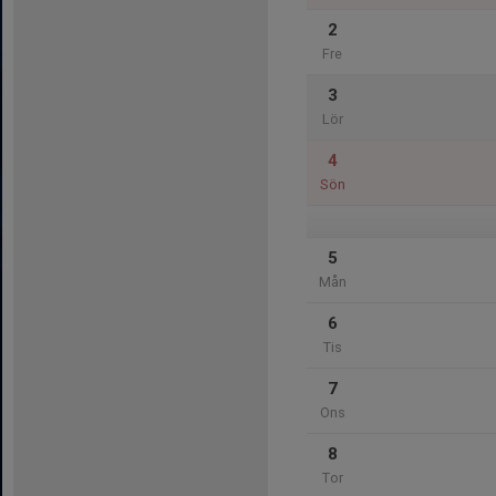
2
Fre
3
Lör
4
Sön
5
Mån
6
Tis
7
Ons
8
Tor