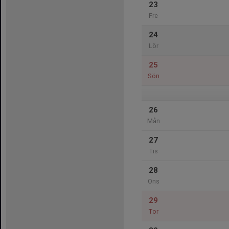
23
Fre
24
Lör
25
Sön
26
Mån
27
Tis
28
Ons
29
Tor