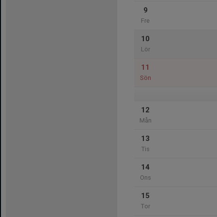
9
Fre
10
Lör
11
Sön
12
Mån
13
Tis
14
Ons
15
Tor