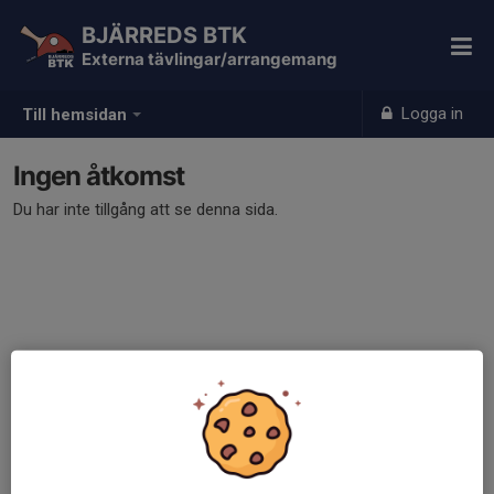
BJÄRREDS BTK
Externa tävlingar/arrangemang
Logga in
Till hemsidan
Ingen åtkomst
Du har inte tillgång att se denna sida.