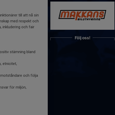
tionärer till att nå sin
emenskap med respekt och
 inkludering och fair
Följ oss!
positiv stämning bland
 etnicitet,
ch motståndare och följa
nsvar för miljön,