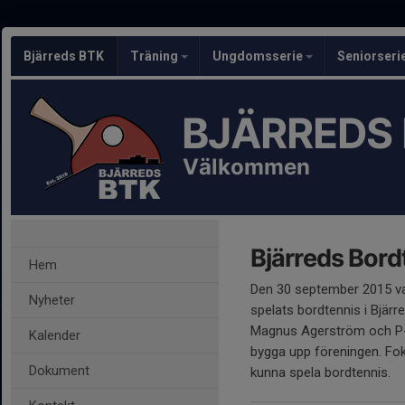
Bjärreds BTK
Träning
Ungdomsserie
Seniorseri
BJÄRREDS
Välkommen
Bjärreds Bord
Hem
Den 30 september 2015 var
Nyheter
spelats bordtennis i Bjär
Magnus Agerström och P-A 
Kalender
bygga upp föreningen. Fok
Dokument
kunna spela bordtennis.