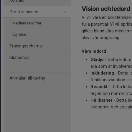
Kontakt
Vision och ledord
Om föreningen
Vi vill vara en bordtennisk
Medlemsavgifter
fulla potential. Vi vill s
glädje bland våra medlemm
Styrelse
play i vår omgivning.
Träningsschema
Våra ledord
Klubbshop
Glädje
- Detta ledord
alla som är involvera
Inkludering
- Detta l
Anmälan till tävling
funktionsvariation el
Respekt
- Detta ledo
regler och normer in
Hållbarhet
- Detta le
ekonomin och sociala