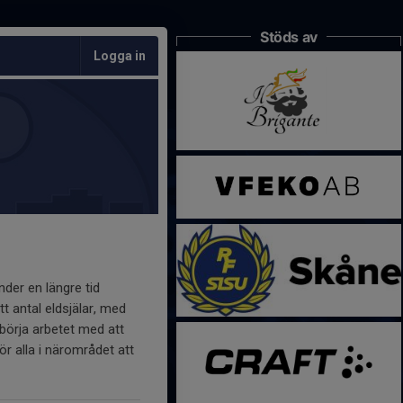
Stöds av
Logga in
der en längre tid
t antal eldsjälar, med
börja arbetet med att
r alla i närområdet att