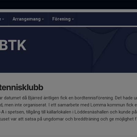
e
Arrangemang
Förening
 BTK
tennisklubb
 datumet då Bjärred äntligen fick en bordtennisförening. Det hade un
red, men inte organiserat. I ett samarbete med Lomma kommun fick et
i spetsen, tillgång till källarlokalen i Löddesnäshallen och kunde på
uset var att satsa på ungdomar och breddträning och ge möjlighet fö