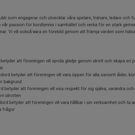
lubb som engagerar och utvecklar våra spelare, tränare, ledare och funk
prida vår passion för bordtennis i samhället och verka för en stark g
ar. Vi vill också
v
ara en förebild genom att främja värden som hälsa,
 betyder att föreningen vill sprida glädje genom idrott och skapa en 
de
edord betyder att föreningen vill vara öppen för alla oavsett ålder, kön,
ler bakgrund
rd betyder att föreningen vill visa respekt för sig själva, varandra o
om idrotten
dord betyder att föreningen vill vara hållbar i sin verksamhet och ta a
 frågor