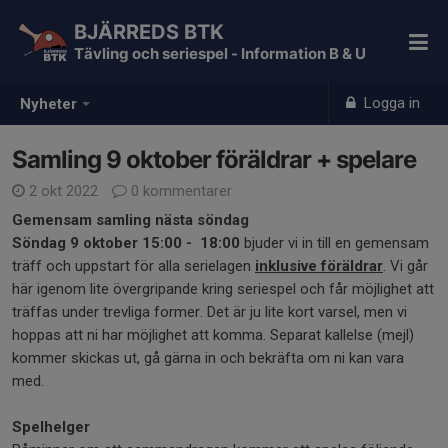
BJÄRREDS BTK
Tävling och seriespel - Information B & U
Logga in
Nyheter
Samling 9 oktober föräldrar + spelare
2 okt 2022
0 kommentarer
Gemensam
samling
nästa söndag
Söndag 9 oktober 15:00 - 18:00
bjuder vi in till en gemensam
träff och uppstart för alla serielagen
inklusive föräldrar
. Vi går
här igenom lite övergripande kring seriespel och får möjlighet att
träffas under trevliga former. Det är ju lite kort varsel, men vi
hoppas att ni har möjlighet att komma. Separat kallelse (mejl)
kommer skickas ut, gå gärna in och bekräfta om ni kan vara
med.
Spelhelger