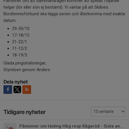
Påminner om att sammandragen kommer att spelas följande
helger (lör eller sön ej bestämt). Vi väntar på att Skånes
Bordtennisförbund ska lägga serien och återkomma med exakta
datum.
29-30/10
17-18/12
21-22/1
11-12/2
18-19/3
Glada pingishälsningar,
Styrelsen genom Anders
Dela nyhet
Tidigare nyheter
Påminner om tävling Hbg resp Kågeröd - Sista anmälningsdag 6/2 resp 9/2