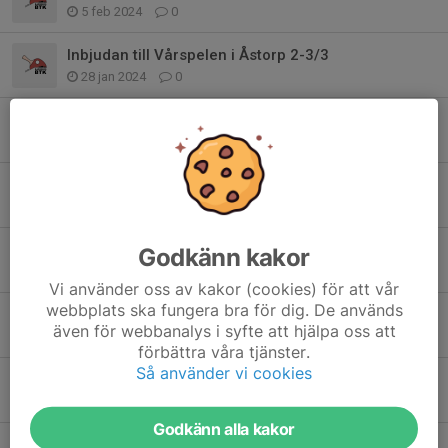
5 feb 2024
0
Inbjudan till Vårspelen i Åstorp 2-3/3
28 jan 2024
0
Lilla Skånetouren 11/2 - Sista anmälan 30/1
28 jan 2024
0
Påminner om tävling Hbg resp Kågeröd - Sista anmälningsdag 6/2 resp 9/2
15 jan 2024
0
Snabba dig att anmäla dig till alliansträffen platserna är snart slut!
Godkänn kakor
10 jan 2024
0
Vi använder oss av kakor (cookies) för att vår
webbplats ska fungera bra för dig. De används
Träningsdag söndag 7 januari
även för webbanalys i syfte att hjälpa oss att
4 jan 2024
0
förbättra våra tjänster.
Så använder vi cookies
Inbjudan till tävling - Rekord Open
22 nov 2023
0
Godkänn alla kakor
Summering från seriespelskickoff