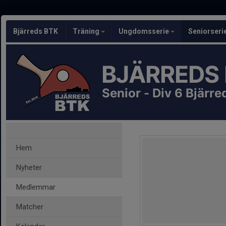
Bjärreds BTK
Träning
Ungdomsserie
Seniorseri
BJÄRREDS
Senior - Div 6 Bjärr
Hem
Nyheter
Medlemmar
Matcher