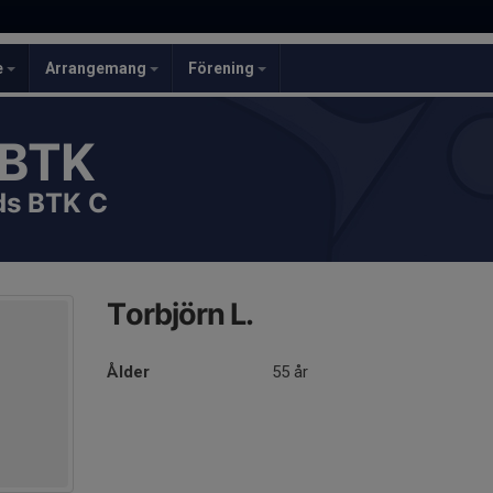
e
Arrangemang
Förening
 BTK
eds BTK C
Torbjörn L.
Ålder
55 år