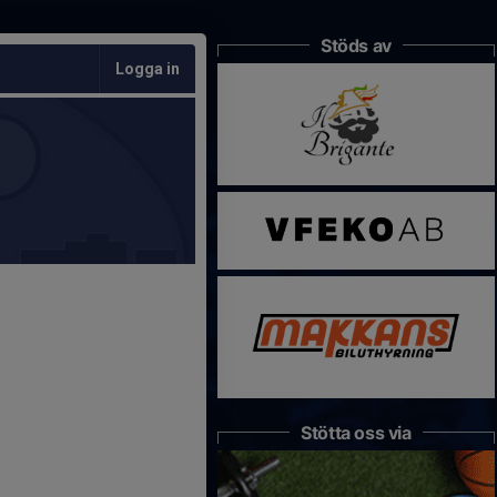
Stöds av
Logga in
Stötta oss via