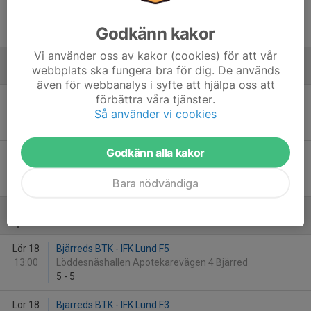
13:00
HusieGårds Idrottens Hus, Husie Kyrkoväg 92
Malmö
Godkänn kakor
6
-
1
Vi använder oss av kakor (cookies) för att vår
webbplats ska fungera bra för dig. De används
Mars - 2026
även för webbanalys i syfte att hjälpa oss att
förbättra våra tjänster.
Lör 14
Bjärreds BTK - Kågeröds BTK F
Så använder vi cookies
10:00
IFK-hallen vid Bollhuset/Centrala Idrottsplatsen i
0
-
6
Godkänn alla kakor
Lör 14
Kvarnby AK D - Bjärreds BTK
13:00
IFK Lund Bollhuset
Bara nödvändiga
4
-
6
April - 2026
Lör 18
Bjärreds BTK - IFK Lund F5
13:00
Löddesnäshallen Apotekarevägen 4 Bjärred
5
-
5
Lör 18
Bjärreds BTK - IFK Lund F3