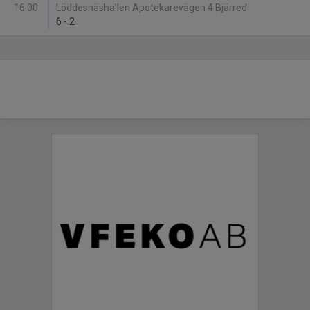
16:00
Löddesnäshallen Apotekarevägen 4 Bjärred
6
-
2