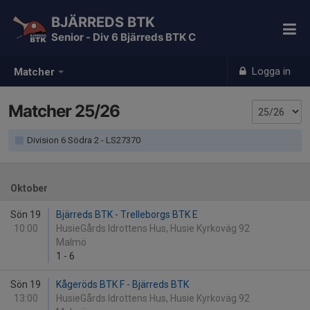
BJÄRREDS BTK
Senior - Div 6 Bjärreds BTK C
Logga in
Matcher
Matcher 25/26
Division 6 Södra 2 - LS27370
Oktober
Sön 19
Bjärreds BTK - Trelleborgs BTK E
10:00
HusieGårds Idrottens Hus, Husie Kyrkoväg 92
Malmö
1
-
6
Sön 19
Kågeröds BTK F - Bjärreds BTK
13:00
HusieGårds Idrottens Hus, Husie Kyrkoväg 92