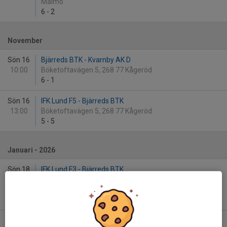
Malmö
6
-
2
November
Sön 16
Bjärreds BTK - Kvarnby AK D
10:00
Böketoftavägen 5, 268 77 Kågeröd
6
-
1
Sön 16
IFK Lund F5 - Bjärreds BTK
13:00
Böketoftavägen 5, 268 77 Kågeröd
5
-
5
Januari - 2026
Sön 18
IFK Lund F3 - Bjärreds BTK
10:00
HusieGårds Idrottens Hus, Husie Kyrkoväg 92
Malmö
3
-
6
Sön 18
Trelleborgs BTK E - Bjärreds BTK