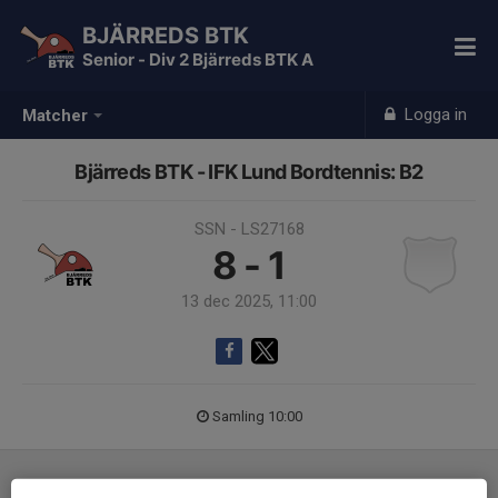
BJÄRREDS BTK
Senior - Div 2 Bjärreds BTK A
Logga in
Matcher
Bjärreds BTK - IFK Lund Bordtennis: B2
SSN - LS27168
8 - 1
13 dec 2025, 11:00
Samling 10:00