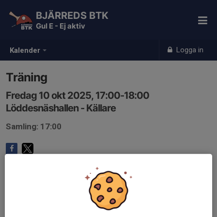
BJÄRREDS BTK
Gul E - Ej aktiv
Logga in
Kalender
Träning
Fredag 10 okt 2025, 17:00-18:00
Löddesnäshallen - Källare
Samling: 17:00