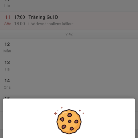
Lör
11
17:00
Träning Gul D
18:00
Sön
Löddesnäshallens källare
v.42
12
Mån
13
Tis
14
Ons
15
Tor
16
Fre
17