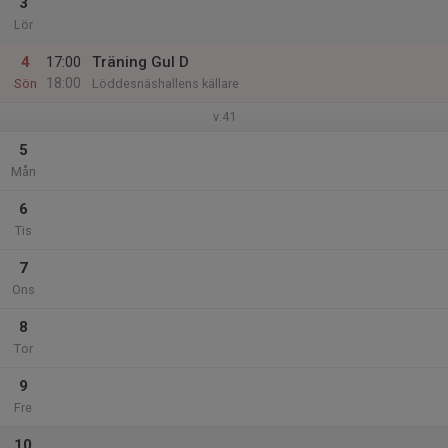
3
Lör
4
17:00
Träning Gul D
18:00
Sön
Löddesnäshallens källare
v.41
5
Mån
6
Tis
7
Ons
8
Tor
9
Fre
10