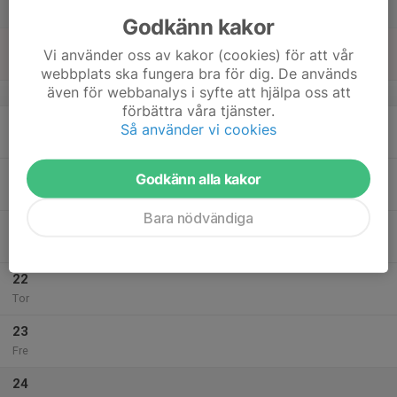
Lör
Godkänn kakor
18
17:00
Träning Gul D
Vi använder oss av kakor (cookies) för att vår
18:00
Sön
Löddesnäshallens källare
webbplats ska fungera bra för dig. De används
även för webbanalys i syfte att hjälpa oss att
v.43
förbättra våra tjänster.
19
Så använder vi cookies
Mån
20
Godkänn alla kakor
Tis
Bara nödvändiga
21
Ons
22
Tor
23
Fre
24