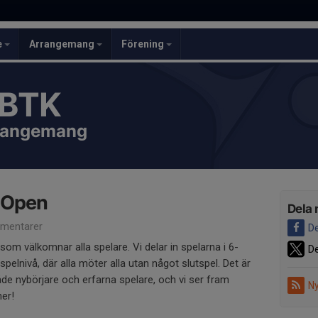
e
Arrangemang
Förening
 BTK
rrangemang
d Open
Dela 
mentarer
De
 som välkomnar alla spelare. Vi delar in spelarna i 6-
De
elnivå, där alla möter alla utan något slutspel. Det är
åde nybörjare och erfarna spelare, och vi ser fram
Ny
er!