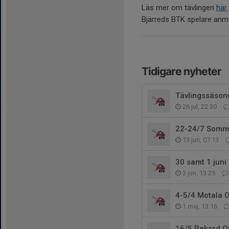
Läs mer om tävlingen
här
.
Bjärreds BTK spelare anm
Tidigare nyheter
Tävlingssäsong
26 jul, 22:30
22-24/7 Somma
13 jun, 07:13
30 samt 1 juni
3 jun, 13:25
4-5/4 Motala 
1 maj, 13:16
16/5 Rekord O