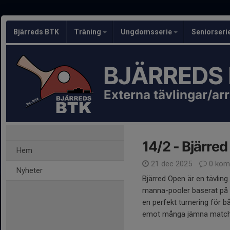
Bjärreds BTK
Träning
Ungdomsserie
Seniorseri
BJÄRREDS
Externa tävlingar/a
14/2 - Bjärre
Hem
21 dec 2025
0 kom
Nyheter
Bjärred Open är en tävling
manna-pooler baserat på sp
en perfekt turnering för b
emot många jämna match