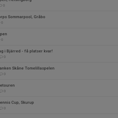
0
orps Sommarpool, Gråbo
0
Open
0
 i Bjärred - få platser kvar!
0
anken Skåne Tomelillaspelen
0
netouren
0
Tennis Cup, Skurup
0