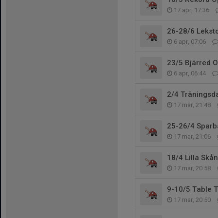
17 apr, 17:36
26-28/6 Lekst
6 apr, 07:06
23/5 Bjärred 
6 apr, 06:44
2/4 Träningsdag
17 mar, 21:48
25-26/4 Sparb
17 mar, 21:06
18/4 Lilla Skå
17 mar, 20:58
9-10/5 Table 
17 mar, 20:50