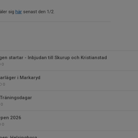
äler sig
här
senast den 1/2.
en startar - Inbjudan till Skurup och Kristianstad
0
rläger i Markaryd
0
 Träningsdagar
0
Open 2026
0
pen, Helsingborg