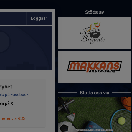
Stöds av
Logga in
nyhet
Stötta oss via
la på Facebook
la på X
heter via RSS