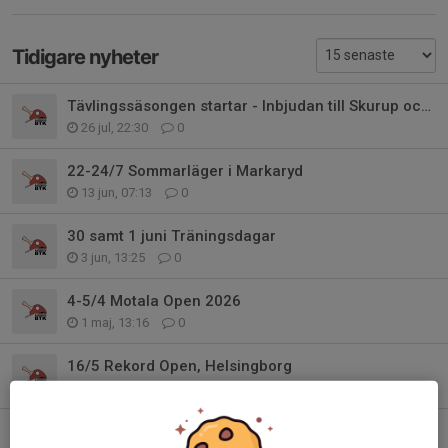
Tidigare nyheter
Tävlingssäsongen startar - Inbjudan till Skurup och Kristianstad
26 jul, 22:30
0
22-24/7 Sommarläger i Markaryd
13 jun, 07:13
0
30 samt 1 juni Träningsdagar
3 jun, 13:25
0
4-5/4 Motala Open 2026
1 maj, 13:16
0
16/5 Rekord Open, Helsingborg
17 apr, 17:36
0
26-28/6 Lekstorps Sommarpool, Gråbo