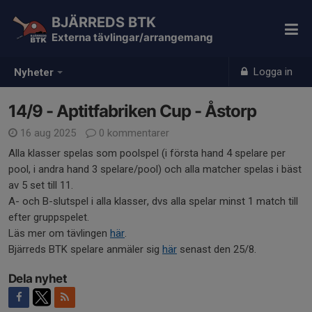
BJÄRREDS BTK
Externa tävlingar/arrangemang
Logga in
Nyheter
14/9 - Aptitfabriken Cup - Åstorp
16 aug 2025
0 kommentarer
Alla klasser spelas som poolspel (i första hand 4 spelare per
pool, i andra hand 3 spelare/pool) och alla matcher spelas i bäst
av 5 set till 11.
A- och B-slutspel i alla klasser, dvs alla spelar minst 1 match till
efter gruppspelet.
Läs mer om tävlingen
här
.
Bjärreds BTK spelare anmäler sig
här
senast den 25/8.
Dela nyhet