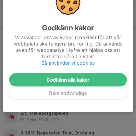
6 apr, 07:06
0
23/5 Bjärred Open
6 apr, 06:44
0
Godkänn kakor
2/4 Träningsdag i Bjärred - få platser kvar!
Vi använder oss av kakor (cookies) för att vår
17 mar, 21:48
0
webbplats ska fungera bra för dig. De används
även för webbanalys i syfte att hjälpa oss att
25-26/4 Sparbanken Skåne Tomelillaspelen
förbättra våra tjänster.
17 mar, 21:06
0
Så använder vi cookies
18/4 Lilla Skånetouren
Godkänn alla kakor
17 mar, 20:58
0
Bara nödvändiga
9-10/5 Table Tennis Cup, Skurup
17 mar, 20:50
0
2/5 Trelleborgsspelen
17 mar, 20:40
0
9-10/5 Tjejraketen Tour, Enköping