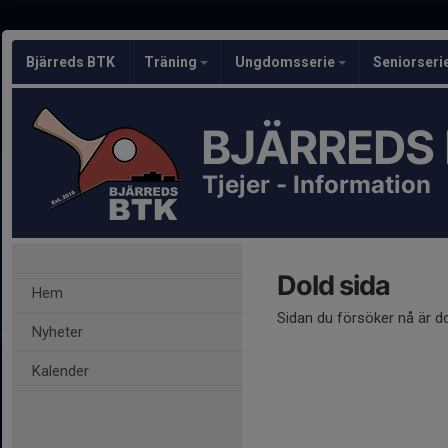
Bjärreds BTK
Träning
Ungdomsserie
Seniorseri
BJÄRREDS
Tjejer - Information
Dold sida
Hem
Sidan du försöker nå är d
Nyheter
Kalender