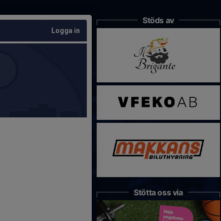
Stöds av
Logga in
Stötta oss via