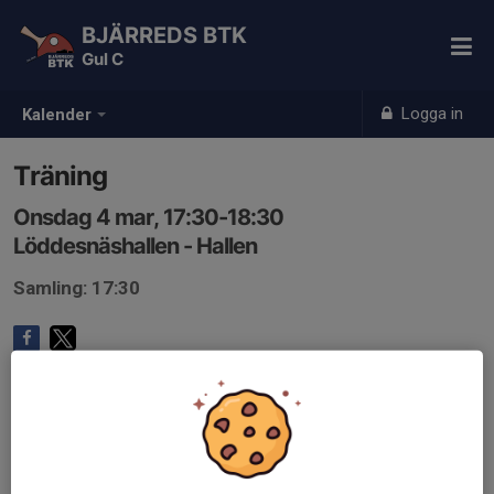
BJÄRREDS BTK
Gul C
Logga in
Kalender
Träning
Onsdag 4 mar, 17:30-18:30
Löddesnäshallen - Hallen
Samling: 17:30